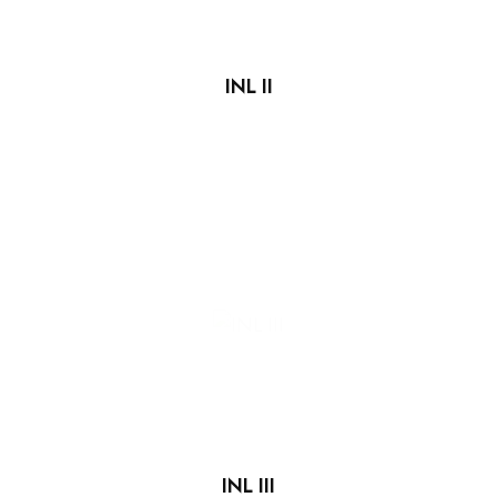
INL II
INL III