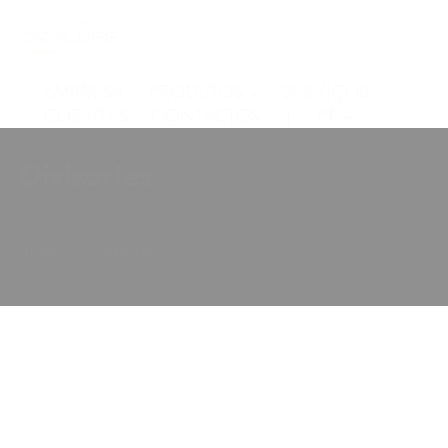
EMPRESA
PRODUTOS
SERVIÇOS
CLIENTES
CONTACTOS
PT
Divisórias
•
Início
Divisórias