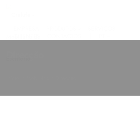
EMPRESA
PRODUTOS
SERVIÇOS
CLIENTES
CONTACTOS
PT
Direcção
•
•
Início
Mobiliário
Direcção