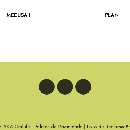
MEDUSA I
PLAN
LinkedIn
Facebook
Instagram
 2026
Cralufe
|
Política de Privacidade
|
Livro de Reclamaçõ